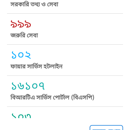
সরকারি তথ্য ও সেবা
৯৯৯
জরুরি সেবা
১০২
ফায়ার সার্ভিস হটলাইন
১৬১০৭
বিআরটিএ সার্ভিস পোর্টাল (বিএসপি)
১০৩
সুপ্রীম কোর্ট হেল্পলাইন