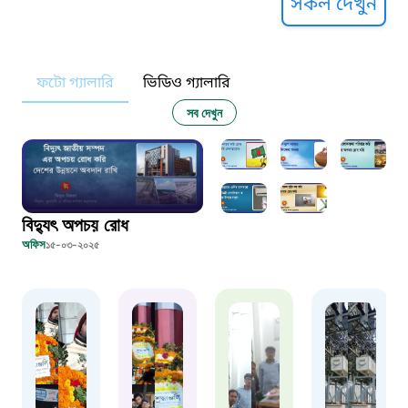
সকল দেখুন
১০৯
ফটো গ্যালারি
ভিডিও গ্যালারি
নারী ও শিশু নির্যাতন প্রতিরোধ
সব দেখুন
১০৬
দুদক
বিদ্যুৎ অপচয় রোধ
১০২
অফিস
১৫-০৩-২০২৫
দুর্যোগের আগাম বার্তা
১৬১২২
স্মার্ট ভূমি সেবা